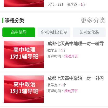
人气：221
教学点：
1
个
更多分类
课程分类
高中辅导
高考冲刺全日制
艺考文化课
成都七天高中地理一对一辅导
班
教学点：
1
个
开课时间：
滚动开班
成都七天高中政治一对一补习
班
教学点：
1
个
开课时间：
滚动开班