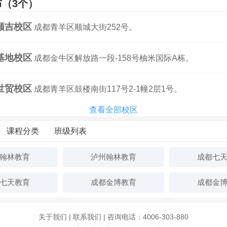
（3个）
顺吉校区
成都青羊区顺城大街252号。
基地校区
成都金牛区解放路一段-158号柚米国际A栋。
世贸校区
成都青羊区鼓楼南街117号2-1幢2层1号。
查看全部校区
课程分类
班级列表
翰林教育
泸州翰林教育
成都七
七天教育
成都金博教育
成都金
关于我们
|
联系我们
| 咨询电话：4006-303-880