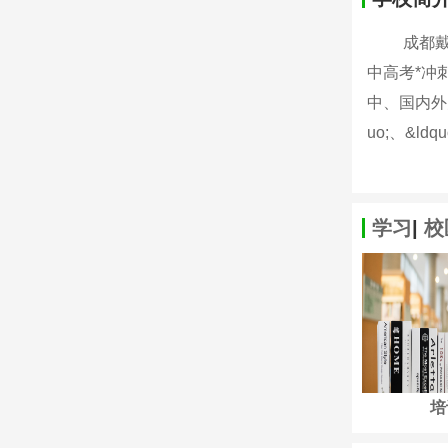
成都戴氏中
中高考*冲
中、国内外大
uo;、&ld
学习
|
校
咨询问答
咨询问答
培