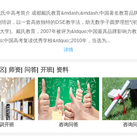
高考简介 成都戴氏教育&mdash;&mdash;中国著名教育品
刺培训，以一套高效独特的DSE教学法，助无数学子圆梦理想*(
学)。戴氏教育，2007年被评为&ldquo;中国最具品牌影响力教
quo;中国高考复读优秀学校&rdquo;;2010年，当选为...
详情
区
|
师资
|
问答
|
开班
|
资料
训开班
咨询问答
咨询