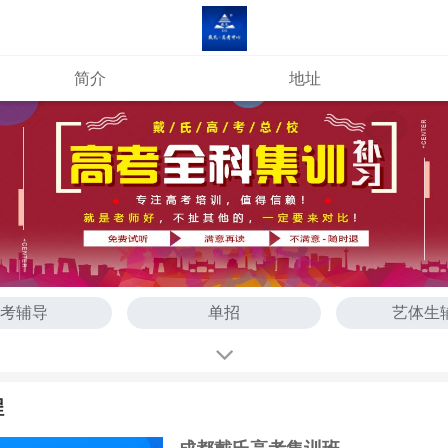
简介
地址
考辅导
单招
艺体生
三辅导
程