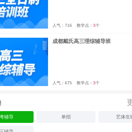
人气：716
教学点：
3
个
成都戴氏高三理综辅导班
人气：675
教学点：
3
个
类
考辅导
单招
艺体生
三辅导