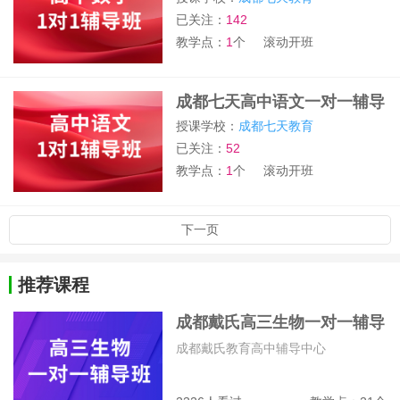
已关注：
142
教学点：
1
个
滚动开班
成都七天高中语文一对一辅导
班
授课学校：
成都七天教育
已关注：
52
教学点：
1
个
滚动开班
下一页
推荐课程
成都戴氏高三生物一对一辅导
班
成都戴氏教育高中辅导中心