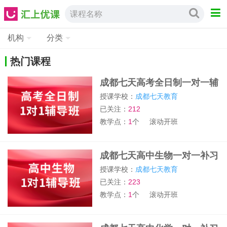
课程名称
机构
分类
热门课程
成都七天高考全日制一对一辅
导班
授课学校：
成都七天教育
已关注：
212
教学点：
1
个
滚动开班
成都七天高中生物一对一补习
班
授课学校：
成都七天教育
已关注：
223
教学点：
1
个
滚动开班