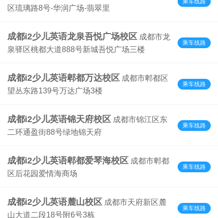
乘车线路
区琉璃路8号-华润广场-翡翠里
成都i2少儿英语龙泉吾悦广场校区
成都市龙
乘车线路
泉驿区桃都大道888号新城吾悦广场三楼
成都i2少儿英语郫都万达校区
成都市郫都区
乘车线路
望丛东路139号万达广场3楼
成都i2少儿英语锦天府校区
成都市锦江区东
乘车线路
二环通盈街88号绿地锦天府
成都i2少儿英语郫都爱琴海校区
成都市郫都
乘车线路
区后花园爱情海商场
成都i2少儿英语麓山校区
成都市天府新区麓
乘车线路
山大道二段18号附6号3栋