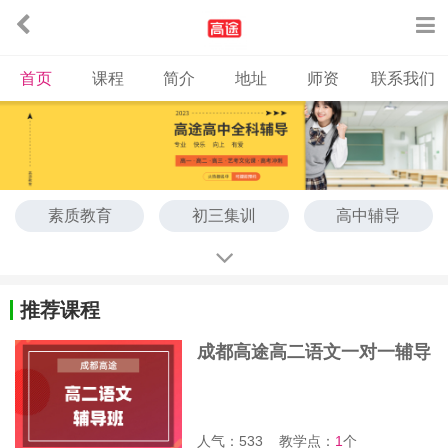
首页
课程
简介
地址
师资
联系我们
素质教育
初三集训
高中辅导
艺考文化课
高考辅导
推荐课程
成都高途高二语文一对一辅导
班
人气：533
教学点：
1
个