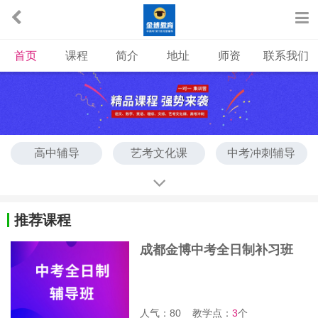
首页
课程
简介
地址
师资
联系我们
高中辅导
艺考文化课
中考冲刺辅导
高考冲刺辅导
中考全日制班
高考全日制班
推荐课程
成都金博中考全日制补习班
人气：80
教学点：
3
个