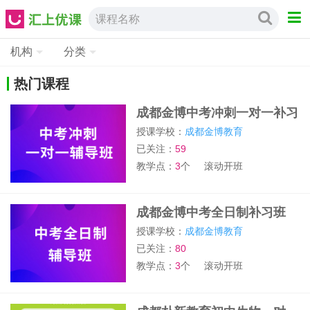
课程名称
机构
分类
热门课程
成都金博中考冲刺一对一补习
班
授课学校：
成都金博教育
已关注：
59
教学点：
3
个
滚动开班
成都金博中考全日制补习班
授课学校：
成都金博教育
已关注：
80
教学点：
3
个
滚动开班