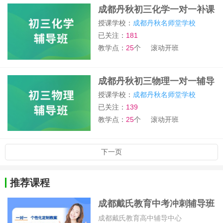
成都丹秋初三化学一对一补课
班
授课学校：
成都丹秋名师堂学校
已关注：
181
教学点：
25
个
滚动开班
成都丹秋初三物理一对一辅导
班
授课学校：
成都丹秋名师堂学校
已关注：
139
教学点：
25
个
滚动开班
下一页
推荐课程
成都戴氏教育中考冲刺辅导班
成都戴氏教育高中辅导中心