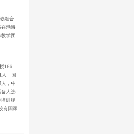
产教融合
布在渤海
秀教学团
。
186
1人，国
4人，中
后备人选
游培训规
学校有国家