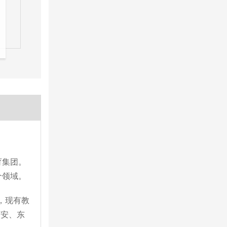
育集团。
个领域。
，现有教
西安、东