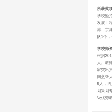
所获奖
学校坚
发展工
湾、京
队1个，
学校师
根据20
人。教
家突出
国烹饪
9人，
划策划专
级优秀