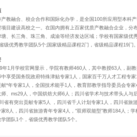
项
持产教融合、校企合作和国际化办学，是全国100所应用型本科
程项目建设高校之一。在国内拥有上百家优质产教融合企业，分
津塘、长三角、珠三角、成渝等经济发达区域；学校有国家级优
省级优秀教学团队5个;国家级精品课程2门，省级精品课程19门
资
19年1月学校官网显示，学院有教师460人，其中教授63人，副教授
师中享受国务院政府特殊津贴专家1人，国家百千万人才工程专家
贡献*年专家1人，全国技术能手1人，教育部教学指导委员会专家
大师、ms29人，中国烘焙大师6人；四川省学术与技术带头人与
四川省有突出贡献专家5人 ，四川省千人计划专家1人，四川省旅
家8人，四川省旅游青年专家4人，“双师双能型”教师184人；
教学团队1个，省级优秀教学团队5个。