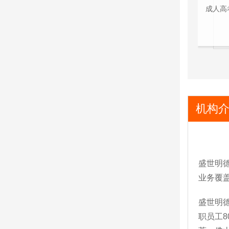
成人高考
机构
盛世明
业务覆
盛世明德
职员工