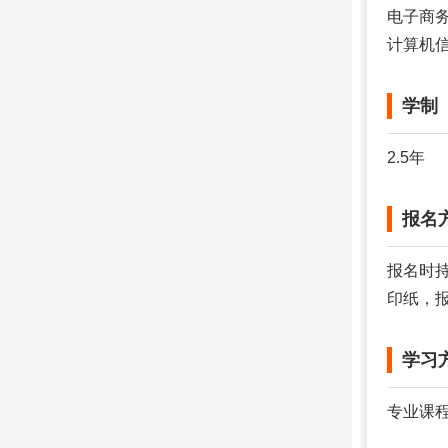
电子商
计算机
学制
2.5年
报名
报名时
印纸，
学习
专业课