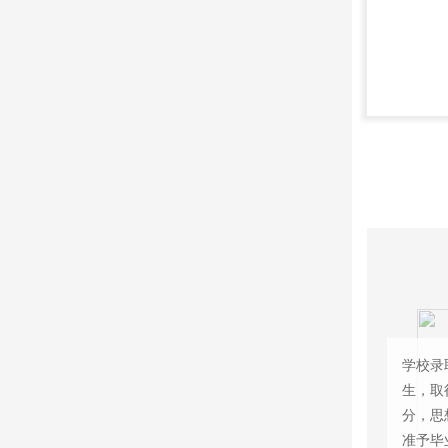
学校录
生，取
分，思
准予毕