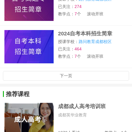
已关注：
274
教学点：
7
个
滚动开班
2024自考本科招生简章
授课学校：
路问教育成都校区
已关注：
464
教学点：
7
个
滚动开班
下一页
推荐课程
成都成人高考培训班
成都英华业教育