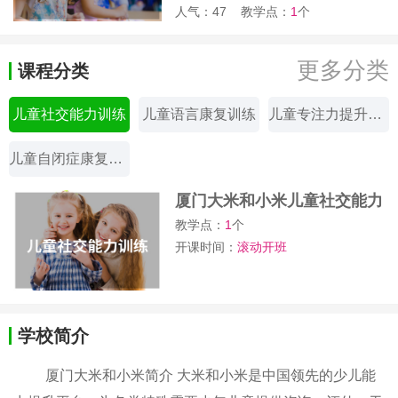
人气：47
教学点：
1
个
更多分类
课程分类
儿童社交能力训练
儿童语言康复训练
儿童专注力提升训练
儿童自闭症康复训练
厦门大米和小米儿童社交能力
训练课
教学点：
1
个
开课时间：
滚动开班
学校简介
厦门大米和小米简介 大米和小米是中国领先的少儿能