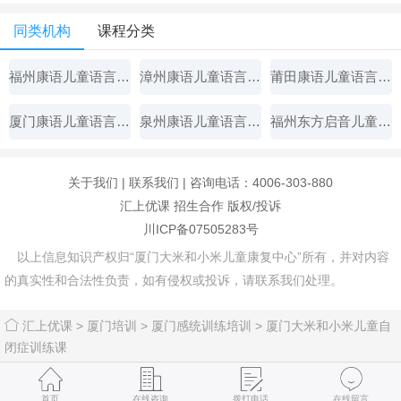
同类机构
课程分类
福州康语儿童语言康复中心
漳州康语儿童语言康复中心
莆田康语儿童语言康复中心
厦门康语儿童语言康复中心
泉州康语儿童语言康复中心
福州东方启音儿童康复中心
关于我们
|
联系我们
| 咨询电话：4006-303-880
汇上优课
招生合作
版权/投诉
川ICP备07505283号
以上信息知识产权归“厦门大米和小米儿童康复中心”所有，并对内容
的真实性和合法性负责，如有侵权或投诉，请联系我们处理。
汇上优课
>
厦门培训
>
厦门感统训练培训
>
厦门大米和小米儿童自
闭症训练课
首页
在线咨询
拨打电话
在线留言