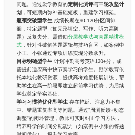
问题。通过励学教育的
定制化测评与三轮攻坚计
划
，可短期内弥补基础短板，重建学习框架。
瓶颈突破型学生
成绩长期在90-120分区间徘
徊，特定题型（如完形填空、写作、听力高阶
题）反复失分。需借助
分层教学法与真题精讲模
式
，针对性破解答题逻辑与技巧盲区，如案例中
小王、小张通过专项训练实现分数跃升。
目标明确型学生
计划冲刺高考英语130+分，或
需提前适应高中快节奏学习的学生。励学教育依
托本地化教研资源，提供高考难度拓展训练，帮
助学生在高一阶段即建立超前学习优势，为后续
学业奠定坚实基础。
学习习惯待优化型学生
存在拖延、注意力不集
中、错题重复率高等问题。通过"周测反馈+动态
调整"的闭环管理，教师可实时纠正学习方法，
培养科学的时间分配能力（如案例中小张的答题
时间优化），提升学习效率。