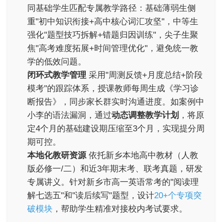
同基础学生匹配专属教学路径：基础薄弱生侧
重"初中知识衔接+高中核心词汇攻坚"，中等生
强化"题型技巧拆解+错题归因训练"，尖子生聚
焦"高考难度拓展+时间管理优化"，避免统一教
学的低效问题。
闭环式教学管理
采用"周测反馈+月度总结+阶段
模考"的跟踪体系，授课教师每周生成《学习诊
断报告》，同步家长群实时沟通进度。如案例中
小李的语法漏洞，通过
动态调整教学计划
，将原
定4个月的基础建设期压缩至3个月，实现提分周
期可控。
本地化教研资源
依托新乡本地高中教材（人教
版必修一/二）和近3年期末考、联考真题，研发
专属讲义。针对新乡市高一英语常考的"阅读理
解七选五"和"读后续写"题型，设计
20+个专项突
破模块
，帮助学生精准对接校内考试要求。