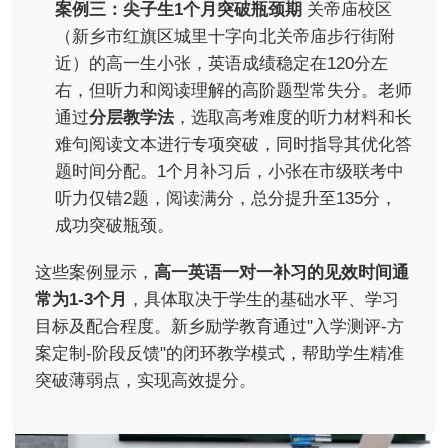
案例三：尖子生1个月突破瓶颈期
关帝庙校区
（新乡市红旗区城里十字向北关帝庙步行街附
近）的高一生小张，英语成绩稳定在120分左
右，但听力和阅读理解的高阶题型常失分。老师
通过
分层教学法
，选取高考难度的听力材料和长
难句阅读文本进行专项突破，同时指导其优化答
题时间分配。1个月补习后，小张在市级联考中
听力仅错2题，阅读满分，总分提升至135分，
成功突破瓶颈。
这些案例显示，
高一英语一对一补习的见效时间通
常为1-3个月
，具体取决于学生的基础水平、学习
目标及配合程度。新乡励学教育通过"入学测评-方
案定制-阶段反馈"的闭环教学模式，帮助学生精准
突破薄弱点，实现高效提分。