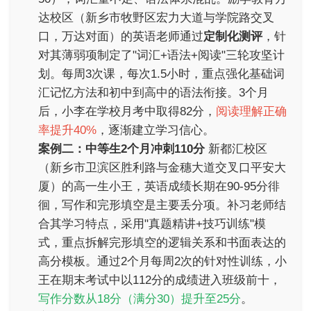
达校区（新乡市牧野区宏力大道与学院路交叉
口，万达对面）的英语老师通过
定制化测评
，针
对其薄弱项制定了"词汇+语法+阅读"三轮攻坚计
划。每周3次课，每次1.5小时，重点强化基础词
汇记忆方法和初中到高中的语法衔接。3个月
后，小李在学校月考中取得82分，
阅读理解正确
率提升40%
，逐渐建立学习信心。
案例二：中等生2个月冲刺110分
新都汇校区
（新乡市卫滨区胜利路与金穗大道交叉口平安大
厦）的高一生小王，英语成绩长期在90-95分徘
徊，写作和完形填空是主要丢分项。补习老师结
合其学习特点，采用"真题精讲+技巧训练"模
式，重点拆解完形填空的逻辑关系和书面表达的
高分模板。通过2个月每周2次的针对性训练，小
王在期末考试中以112分的成绩进入班级前十，
写作分数从18分（满分30）提升至25分
。