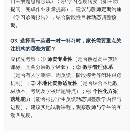
自主解题思路形成）；④ 学习态度转变（如主动
提问、完成作业质量提高）。建议与教师定期沟通
《学习诊断报告》，结合阶段性目标动态调整预
期。
Q3: 选择高一英语一对一补习时，家长需要重点关
注机构的哪些方面？
应优先考察：①
师资专业性
（是否熟悉高中英语
课标、具备分层教学经验）；②
教学管理体系
（是否有入学测评、周反馈、阶段模考等闭环跟踪
机制）；③
本地化资源适配性
（是否结合本地教
材版本、考纲及学校出题特点）；④
个性化方案
落地能力
（能否根据学生反馈动态调整教学内容与
进度）。建议实地试听课程，观察教师与学生的互
动匹配度。