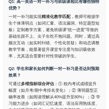
Q1: 高一英语一对一补习与班级课相比有哪些独特
优势？
一对一补习能实现
精准化教学匹配
，教师可根据学
生个体薄弱点（如词汇量、语法漏洞、特定题型短
板）定制教学方案，避免班级课"统一进度"导致的
基础生跟不上、尖子生吃不饱问题。同时，通过高
频次互动（如实时纠错、个性化答疑）和动态调整
教学节奏，能显著提升课堂专注度与知识吸收效
率，尤其适合需要针对性突破的学生。
Q2: 学生和家长如何判断一对一补习是否达到预期
效果？
可通过
多维指标综合评估
：① 校内考试成绩提升
幅度（如月考/期中考排名变化）；② 薄弱题型正
确率改善（如阅读理解从40%提升至80%）；③ 学
习能力进步（如词汇记忆速度、语法应用熟练度、