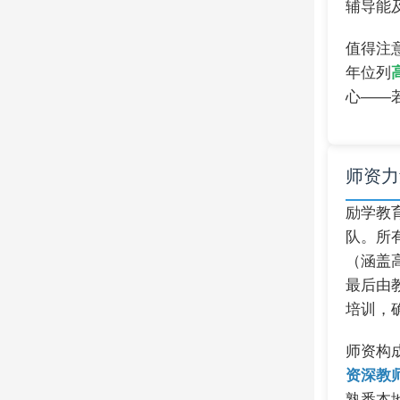
辅导能
值得注
年位列
心——
师资力
励学教
队。所
（涵盖
最后由
培训，
师资构
资深教师
熟悉本