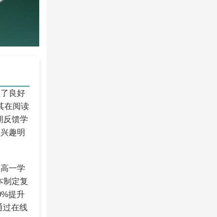
累了良好
其在阅读
期反馈学
的兴趣明
的高一学
本制定复
0%提升
通过在线