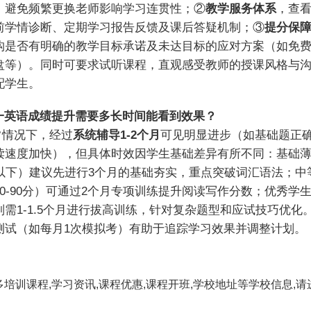
，避免频繁更换老师影响学习连贯性；②
教学服务体系
，查
前学情诊断、定期学习报告反馈及课后答疑机制；③
提分保
构是否有明确的教学目标承诺及未达目标的应对方案（如免
盘等）。同时可要求试听课程，直观感受教师的授课风格与
配学生。
 高一英语成绩提升需要多长时间能看到效果？
通常情况下，经过
系统辅导1-2个月
可见明显进步（如基础题正
读速度加快），但具体时效因学生基础差异有所不同：基础
分以下）建议先进行3个月的基础夯实，重点突破词汇语法；中
0-90分）可通过2个月专项训练提升阅读写作分数；优秀学生
则需1-1.5个月进行拔高训练，针对复杂题型和应试技巧优化
测试（如每月1次模拟考）有助于追踪学习效果并调整计划。
多培训课程,学习资讯,课程优惠,课程开班,学校地址等学校信息,请