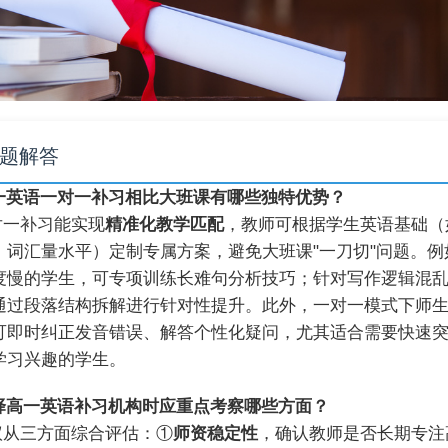
题解答
 高一英语一对一补习相比大班课有哪些独特优势？
一对一补习能实现
精准化教学匹配
，教师可根据学生英语基础（
、词汇量水平）定制专属方案，避免大班课"一刀切"问题。例
度慢的学生，可专项训练长难句分析技巧；针对写作逻辑混
通过段落结构拆解进行针对性提升。此外，一对一模式下师
可即时纠正发音错误、解答个性化疑问，尤其适合需要快速
学习兴趣的学生。
 选择高一英语补习机构时应重点考察哪些方面？
建议从三方面综合评估：①
师资稳定性
，确认教师是否长期专注