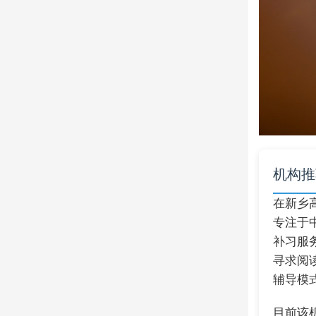
机构推
在新乡
专注于
补习服
寻求阅
辅导模
目前该