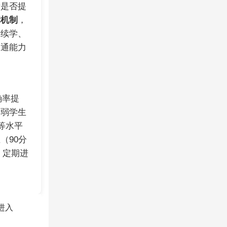
看是否提
障机制
，
费续学、
沟通能力
确率提
薄弱学生
等水平
（90分
。定期进
进入