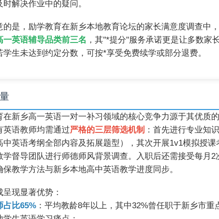
及时解决作业中的疑问。
意的是，励学教育在新乡本地教育论坛的家长满意度调查中
高一英语辅导品类前三名
，其"*提分"服务承诺更是让多数家
若学生未达到约定分数，可按*享受免费续学或部分退费。
量
育在新乡高一英语一对一补习领域的核心竞争力源于其优质
有英语教师均需通过
严格的三层筛选机制
：首先进行专业知
高中英语考纲全部内容及拓展题型），其次开展1v1模拟授课
教学督导团队进行师德师风背景调查。入职后还需接受每月2
确保教学方法与新乡本地高中英语教学进度同步。
成呈现显著优势：
占比65%
：平均教龄8年以上，其中32%曾任职于新乡市重
地学生英语学习痛点；