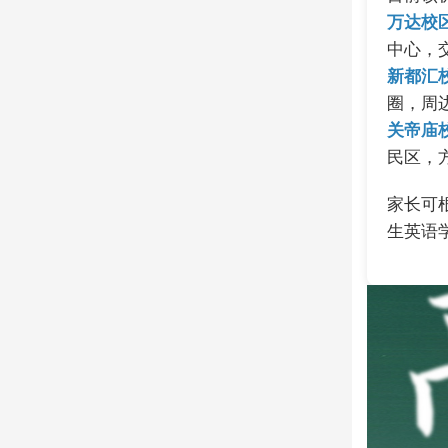
万达校
中心，
新都汇
圈，周
关帝庙
民区，
家长可
生英语