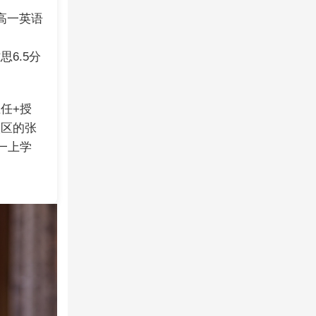
高一英语
6.5分
任+授
校区的张
高一上学