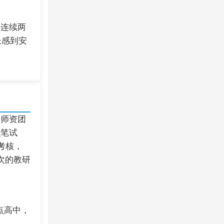
，连续两
长感到安
的师资团
识笔试
考核，
次的教研
点高中，