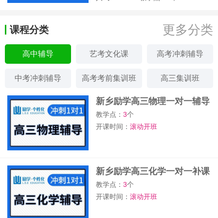
更多分类
课程分类
高中辅导
艺考文化课
高考冲刺辅导
中考冲刺辅导
高考考前集训班
高三集训班
新乡励学高三物理一对一辅导
班
教学点：
3
个
开课时间：
滚动开班
新乡励学高三化学一对一补课
班
教学点：
3
个
开课时间：
滚动开班