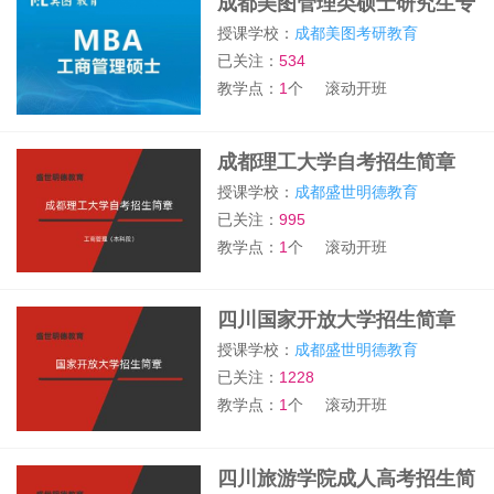
成都美图管理类硕士研究生专
业班
授课学校：
成都美图考研教育
已关注：
534
教学点：
1
个
滚动开班
成都理工大学自考招生简章
授课学校：
成都盛世明德教育
已关注：
995
教学点：
1
个
滚动开班
四川国家开放大学招生简章
授课学校：
成都盛世明德教育
已关注：
1228
教学点：
1
个
滚动开班
四川旅游学院成人高考招生简