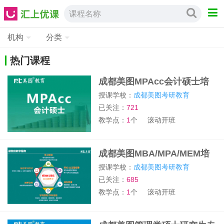
课程名称
机构
分类
热门课程
成都美图MPAcc会计硕士培
训班
授课学校：
成都美图考研教育
已关注：
721
教学点：
1
个
滚动开班
成都美图MBA/MPA/MEM培
训班
授课学校：
成都美图考研教育
已关注：
685
教学点：
1
个
滚动开班