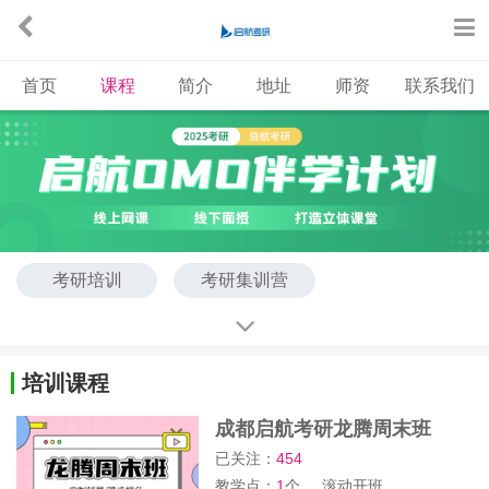
首页
课程
简介
地址
师资
联系我们
考研培训
考研集训营
培训课程
成都启航考研龙腾周末班
已关注：
454
教学点：
1
个
滚动开班