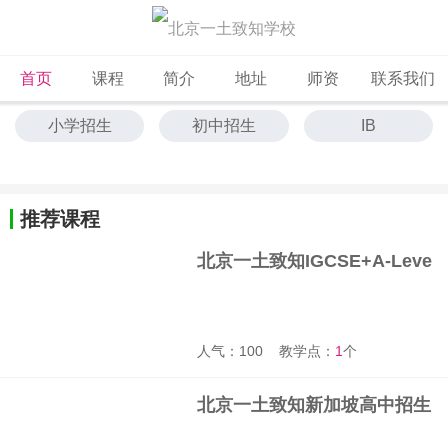
首页
课程
简介
地址
师资
联系我们
小学招生
初中招生
IB
A-Level
AP
OSSD
DSE
新加坡高中
日本高中
推荐课程
国内高中
北京一土致知IGCSE+A-Leve
l高中招生简章
人气：100
教学点：
1
个
北京一土致知新加坡高中招生
简章