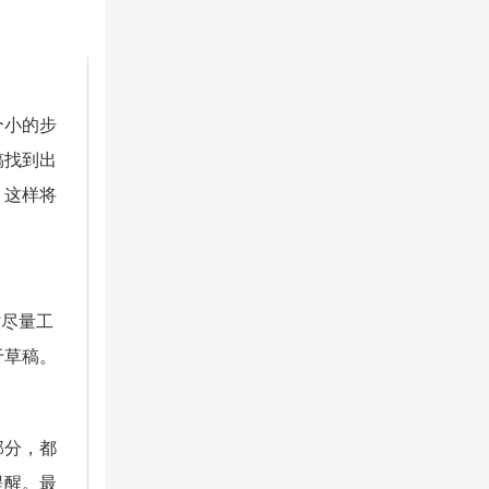
个小的步
稿找到出
，这样将
时尽量工
于草稿。
部分，都
提醒。最