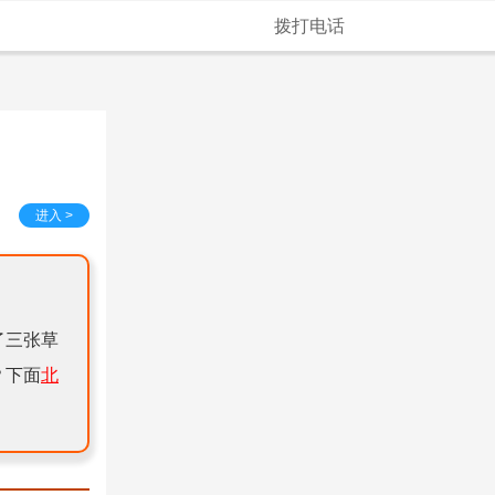
拨打电话
进入 >
了三张草
？下面
北