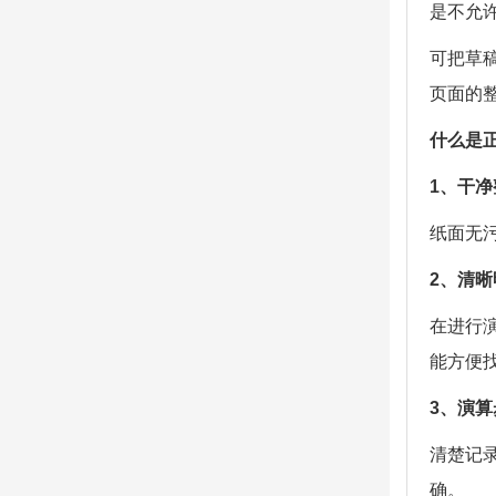
是不允
可把草
页面的
什么是
1、干净
纸面无
2、清
在进行
能方便
3、演算
清楚记
确。