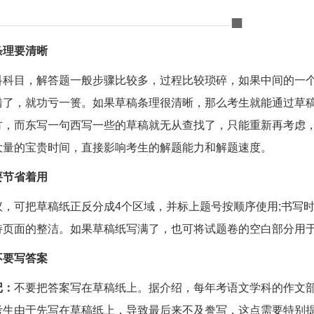
条理要清晰
科科目，解答题一般步骤比较多，过程比较琐碎，如果中间的一
错了，就功亏一篑。如果草稿条理很清晰，那么考生就能通过草
方，而东写一句西写一些的草稿就无从查找了，只能重新再考虑
大量的宝贵时间，直接影响考生的解题能力和解题速度。
要节省着用
议，可把草稿纸正反分成4个区域，并标上题号按顺序使用;书写
持页面的整洁。如果草稿纸写满了，也可将试题卷的空白部分用
不要写答案
记：
不要把答案写在草稿纸上。据介绍，每年考语文学科的作文
考生由于先写在草稿纸上，导致最后来不及誊写，这点需要特别