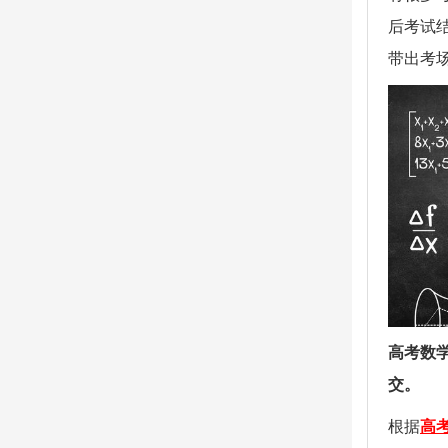
后考试
带出考
高考数
交。
根据
高