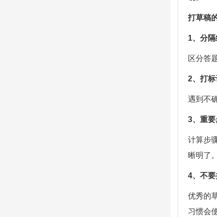
打草稿
1、分隔
区分答
2、打标
遇到不
3、重
计算步
晰明了
4、不
优秀的
习惯会