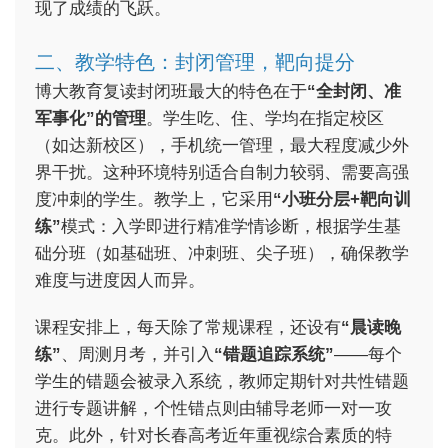
现了成绩的飞跃。
二、教学特色：封闭管理，靶向提分
博大教育复读封闭班最大的特色在于
“全封闭、准
军事化”的管理
。学生吃、住、学均在指定校区
（如达新校区），手机统一管理，最大程度减少外
界干扰。这种环境特别适合自制力较弱、需要高强
度冲刺的学生。教学上，它采用
“小班分层+靶向训
练”
模式：入学即进行精准学情诊断，根据学生基
础分班（如基础班、冲刺班、尖子班），确保教学
难度与进度因人而异。
课程安排上，每天除了常规课程，还设有
“晨读晚
练”
、周测月考，并引入
“错题追踪系统”
——每个
学生的错题会被录入系统，教师定期针对共性错题
进行专题讲解，个性错点则由辅导老师一对一攻
克。此外，针对长春高考近年重视综合素质的特