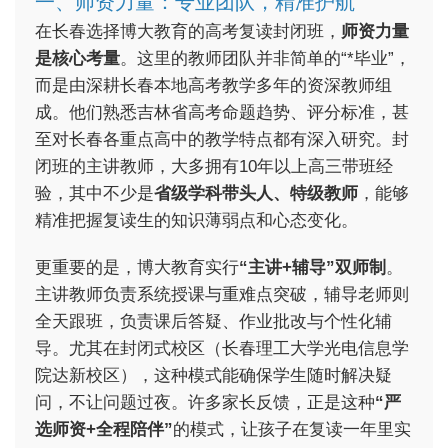
一、师资力量：专业团队，精准护航
在长春选择博大教育的高考复读封闭班，
师资力量
是核心考量
。这里的教师团队并非简单的“*毕业”，
而是由深耕长春本地高考教学多年的资深教师组
成。他们熟悉吉林省高考命题趋势、评分标准，甚
至对长春各重点高中的教学特点都有深入研究。封
闭班的主讲教师，大多拥有10年以上高三带班经
验，其中不少是
省级学科带头人、特级教师
，能够
精准把握复读生的知识薄弱点和心态变化。
更重要的是，博大教育实行
“主讲+辅导”双师制
。
主讲教师负责系统授课与重难点突破，辅导老师则
全天跟班，负责课后答疑、作业批改与个性化辅
导。尤其在封闭式校区（长春理工大学光电信息学
院达新校区），这种模式能确保学生随时解决疑
问，不让问题过夜。许多家长反馈，正是这种
“严
选师资+全程陪伴”
的模式，让孩子在复读一年里实