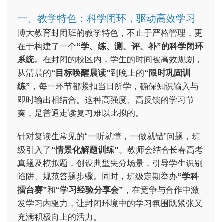
一、教学特色：科学闭环，驱动高效学习
博大教育封闭班的教学特色，不止于严格管理，更
在于构建了一个
“学、练、测、评、补”的科学闭环
系统
。在封闭的校区内，学生的时间被高效规划，
从清晨的
“目标唤醒晨读”
到晚上的
“限时巩固训
练”
，每一环节都紧扣当日所学，确保知识输入与
即时输出相结合。这种高强度、高反馈的学习节
奏，是普通走读复习难以比拟的。
针对复读生常见的“一听就懂，一做就错”问题，班
级引入了
“情景化解题训练”
。教师会结合长春高考
真题及模拟题，创设典型失分场景，引导学生识别
陷阱、规范答题步骤。同时，班级定期举办
“学科
擂台赛”
和
“学习经验分享会”
，在竞争与合作中激
发学习内驱力，让封闭环境中的学习氛围既紧张又
充满积极向上的活力。