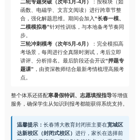
二轮专题突破（次年1月-4月）
：按模块（如
函数、电磁学、文言文阅读）进行跨章节整
合，强化解题思维。期间会加入
“长春一模、
二模模拟卷”
针对性训练，与本地备考节奏同
步。
三轮冲刺模考（次年5月-6月）
：完全模拟高
考场景，每周进行全真限时测试，考后立即
讲评、分析排名。最后阶段还会开设
“押题专
题课”
，由资深教师结合最新考情梳理高频考
点。
整个体系还搭配
寒暑假特训、志愿填报指导
等增值
服务，确保学生从知识到报考都能获得系统支持。
温馨提示：
长春博大教育封闭班主要在
宽城区
达新校区（封闭式校区）
进行，家长在选择前