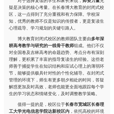
对于选择复读的学生和家长来说，
师资力量
无
疑是决策的核心考量。在长春博大教育的封闭式校
区，这一点得到了充分重视和有力保障。学校深
知，优秀的教师不仅是知识的传授者，更是复读生
心理疏导、学习规划的关键引路人。
博大教育封闭式校区的教师团队主要由
多年深
耕高考教学与研究的一线骨干教师
组成。他们不仅
对全国卷及吉林高考的命题趋势、考点分布有深刻
理解，更积累了丰富的指导复读生的经验。这些老
师善于捕捉学生在知识结构和应试心理上的薄弱环
节，能够提供极具针对性的个性化辅导。在封闭式
管理的环境下，师生有更多朝夕相处的时间，答疑
解惑更加及时高效，老师也能更全面地跟踪每个学
生的学习状态和情绪变化，及时调整教学策略。
值得一提的是，校区位于
长春市宽城区长春理
工大学光电信息学院达新校区内
，依托高校的环境