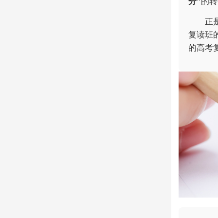
分”
的转
正
复读班
的高考