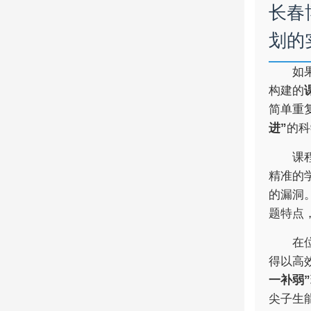
长春
划的
如
构建的
简单重
进”
的科
课
精准的
的漏洞
题特点
在
得以高
一补弱”
尖子生