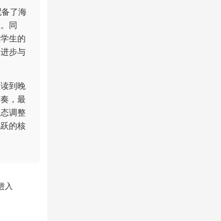
配备了海
练。同
炼学生的
的进步与
晨读到晚
节奏，最
动态调整
飞跃的核
进入