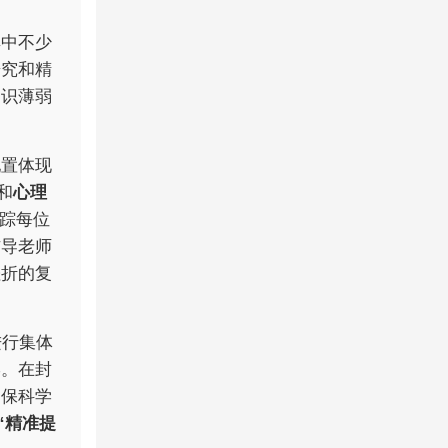
其中不少
研究和精
知识薄弱
配置体现
和
心理
跟踪每位
辅导老师
挫折的复
进行集体
学。在封
确保科学
“精准提