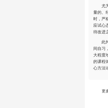
尤
量的、
时，严
应试心
待改进
此
间自习
大程度
的课程
心方法
更