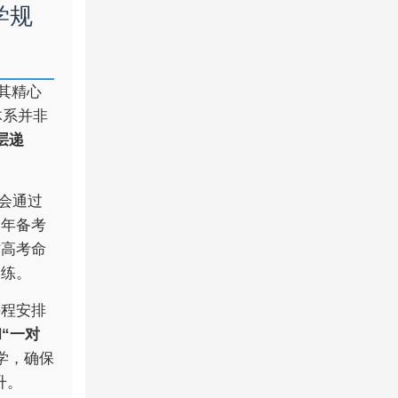
学规
其精心
体系并非
层递
会通过
一年备考
省高考命
训练。
课程安排
和“一对
学，确保
升。