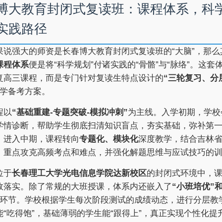
博大教育封闭式复读班：课程体系，科
实践路径
果说强大的师资是长春博大教育封闭式复读班的“大脑”，那么
课程体系
便是将“科学规划”付诸实践的“骨骼”与“脉络”。这套
复高三课程，而是专门针对复读生特点设计的
“三轮复习、分
学备考方案。
程以
“基础重建-专题突破-模拟冲刺”
为主线。入学初期，学校
学情诊断，帮助学生彻底扫清知识盲点，夯实基础，弥补第
。进入中期，课程转向
专题化、模块化
深度教学，结合吉林
，重点攻克高频考点和难点，并强化解题思维与应试技巧的
位于
长春理工大学光电信息学院达新校区
的封闭式环境中，
效落实。除了常规的大班授课，体系内还嵌入了
“小班培优”
环节。学校根据学生每次阶段测试的成绩动态，进行分层教
能“吃得饱”，基础薄弱的学生能“跟得上”，真正实现个性化提