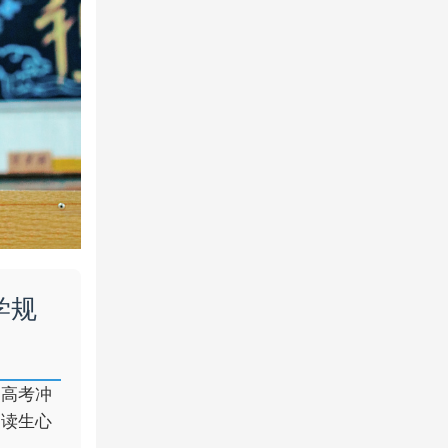
学规
力高考冲
复读生心