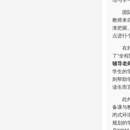
理与学
团
教师来
准把握
点进行
在
了“全
辅导老
学生的
则帮助
读生而
此
备课与
闭式环
规划的