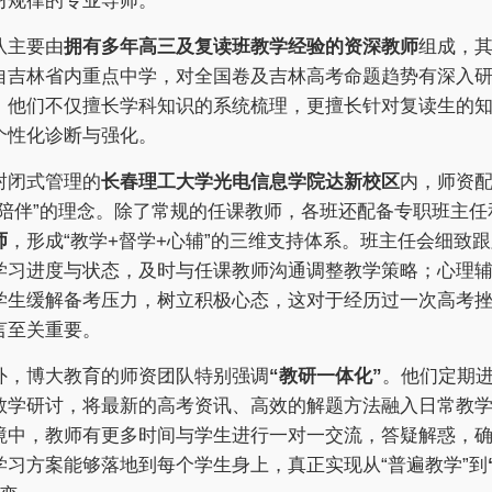
习规律的专业导师。
队主要由
拥有多年高三及复读班教学经验的资深教师
组成，
自吉林省内重点中学，对全国卷及吉林高考命题趋势有深入
。他们不仅擅长学科知识的系统梳理，更擅长针对复读生的
个性化诊断与强化。
封闭式管理的
长春理工大学光电信息学院达新校区
内，师资
程陪伴”的理念。除了常规的任课教师，各班还配备专职班主任
师
，形成“教学+督学+心辅”的三维支持体系。班主任会细致
学习进度与状态，及时与任课教师沟通调整教学策略；心理
学生缓解备考压力，树立积极心态，这对于经历过一次高考
言至关重要。
外，博大教育的师资团队特别强调
“教研一体化”
。他们定期
教学研讨，将最新的高考资讯、高效的解题方法融入日常教
境中，教师有更多时间与学生进行一对一交流，答疑解惑，
学习方案能够落地到每个学生身上，真正实现从“普遍教学”到