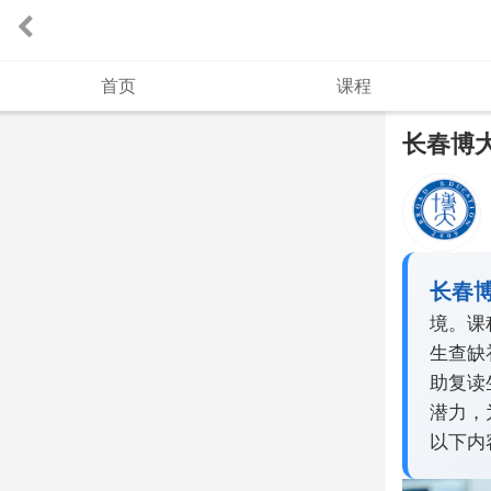
首页
课程
长春博
长春
境。课
生查缺
助复读
潜力，
以下内