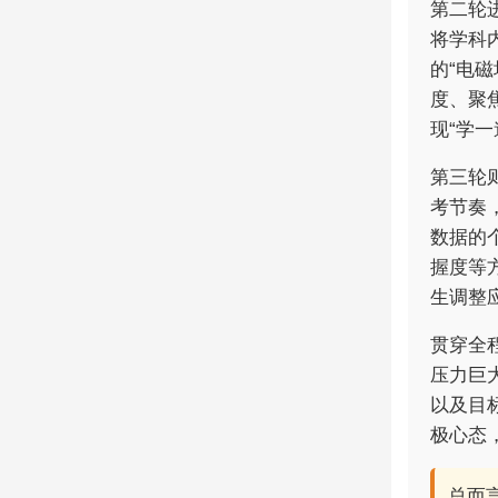
第二轮
将学科
的“电
度、聚
现“学
第三轮
考节奏
数据的
握度等
生调整
贯穿全
压力巨
以及目
极心态
总而