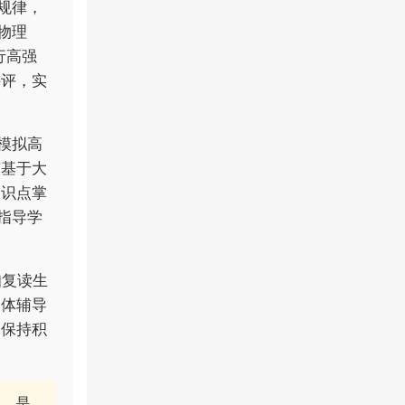
规律，
物理
行高强
讲评，实
模拟高
有基于大
知识点掌
指导学
知复读生
团体辅导
，保持积
，是