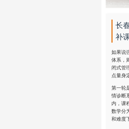
长
补
如果说
体系，
闭式管
点量身
第一轮
情诊断
内，课
数学分
和难度