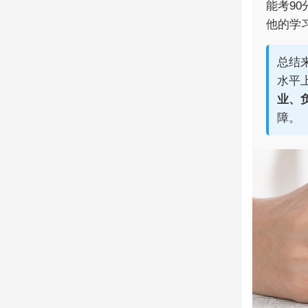
能考9
他的学
总结
水平
业、
障。