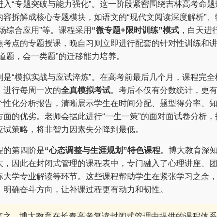
进入“专题突破与能力强化”。这一阶段紧密围绕吉林高考命题
内容拆解成核心专题模块，如语文的“现代文阅读深度解析”、
磁场综合应用”等。课程采用
“微专题+限时训练”模式
，白天进
焦考点的专题授课，晚自习则立即进行配套的针对性训练和
一道题，会一类题”的迁移能力培养。
则是“模拟实战与应试淬炼”。在高考前最后几个月，课程完全
，进行每周一次的
全真模拟考试
。考后不仅有分数统计，更
个性化分析报告，清晰展示学生在时间分配、题型得分率、
方面的优劣。老师会据此进行“一生一策”的面对面试卷分析，
应试策略，将非智力因素失分降到最低。
程的第四阶是
“心态调整与生涯规划”特色课程
。博大教育深
大，因此在封闭式管理的课程表中，专门融入了心理讲座、
标大学专业解读等环节。这些课程帮助学生在紧张学习之余
，明确奋斗方向，让补课过程更有动力和韧性。
言之，博大教育在长春高考复读封闭式管理中提供的课程体系