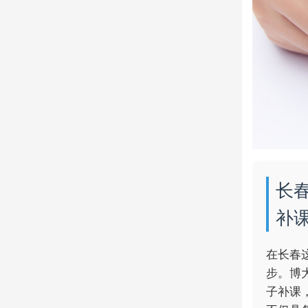
长
补
在长春
步。博
子补课