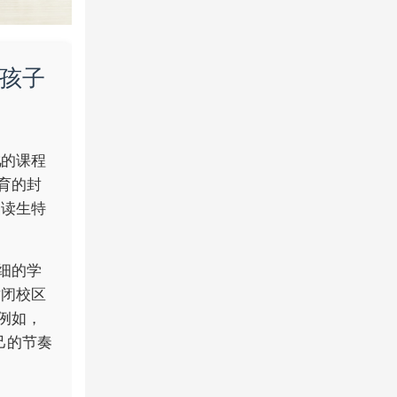
孩子
化
的课程
育的封
复读生特
细的学
封闭校区
例如，
己的节奏