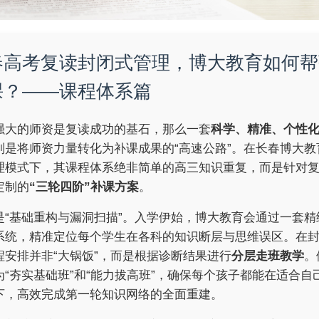
春高考复读封闭式管理，博大教育如何帮
课？——课程体系篇
强大的师资是复读成功的基石，那么一套
科学、精准、个性
则是将师资力量转化为补课成果的“高速公路”。在长春博大教
理模式下，其课程体系绝非简单的高三知识重复，而是针对
定制的
“三轮四阶”补课方案
。
是“基础重构与漏洞扫描”。入学伊始，博大教育会通过一套精
系统，精准定位每个学生在各科的知识断层与思维误区。在
程安排并非“大锅饭”，而是根据诊断结果进行
分层走班教学
。
为“夯实基础班”和“能力拔高班”，确保每个孩子都能在适合自
下，高效完成第一轮知识网络的全面重建。