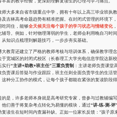
备丰富的教学经验，更深刻理解复读生的心理与学习痛点。
教师大多来自省市级重点中学，拥有十年以上高三毕业班执
卷及吉林高考命题趋势有精准把握。在封闭式管理的环境下
同吃同住，能够
全天候关注每个孩子的学习状态与情绪变化
化辅导。例如，针对物理薄弱的学生，老师会利用晚自习时
，从知识点梳理到解题技巧，一步步夯实基础。
博大教育还建立了严格的教师考核与培训体系，确保教学理
位于宽城区的封闭式校区（长春理工大学光电信息学院达新
伍实行
“主讲+助教+班主任”三重负责制
：主讲老师负责课堂
教负责课后答疑与作业跟踪，班主任则全面负责学生的生活
。这种分工协作的模式，让每个孩子都能在紧张的复读阶段
。
提的是，许多老师本身就是高考研究专家，曾参与过教辅编
。他们善于将复杂考点转化为易懂的模块，通过
“讲-练-测-
助复读生在短时间内查漏补缺。正如一位家长反馈：“孩子原