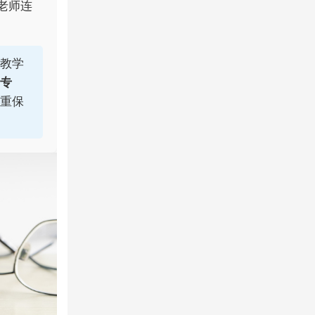
老师连
教学
专
重保