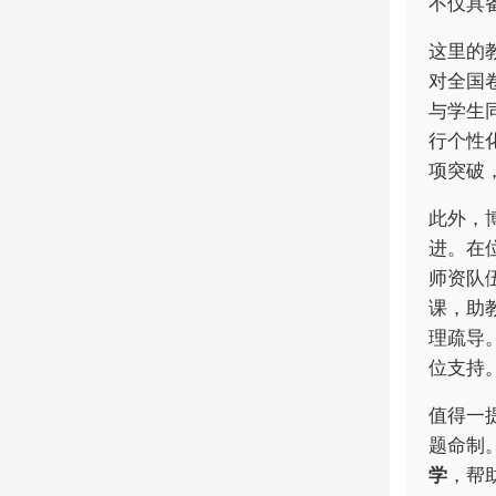
不仅具
这里的
对全国
与学生
行个性
项突破
此外，
进。在
师资队
课，助
理疏导
位支持
值得一
题命制
学
，帮