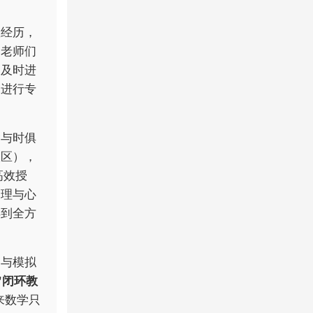
教经历，
，老师们
，及时进
间进行专
念与时俱
校区），
高效授
管理与心
得到全方
写与模拟
评”闭环教
来数学只