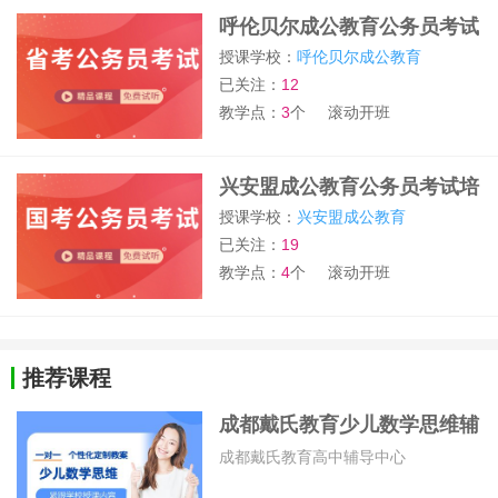
呼伦贝尔成公教育公务员考试
培训
授课学校：
呼伦贝尔成公教育
已关注：
12
教学点：
3
个
滚动开班
兴安盟成公教育公务员考试培
训
授课学校：
兴安盟成公教育
已关注：
19
教学点：
4
个
滚动开班
推荐课程
成都戴氏教育少儿数学思维辅
导班
成都戴氏教育高中辅导中心