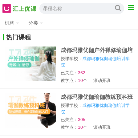
课程名称
机构
分类
热门课程
成都玛雅优伽户外禅修瑜伽培
训班
授课学校：
成都玛雅优伽瑜伽培训学
院
已关注：
362
教学点：
10
个
滚动开班
成都玛雅优伽瑜伽教练预科班
授课学校：
成都玛雅优伽瑜伽培训学
院
已关注：
305
教学点：
10
个
滚动开班