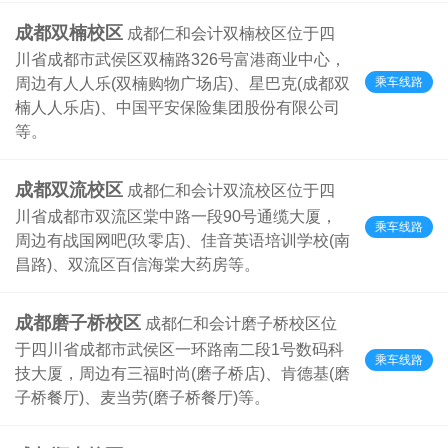
成都双楠校区
成都仁和会计双楠校区位于四
川省成都市武侯区双楠路326号富港商业中心，
乘车线路
周边有人人乐(双楠购物广场店)、星巴克(成都双
楠人人乐店)、中国平安保险集团股份有限公司
等。
成都双流校区
成都仁和会计双流校区位于四
川省成都市双流区棠中路一段90号通缆大厦，
乘车线路
周边有战国网吧(玖零店)、佳音英语培训学校(南
昌路)、双流区百信海棠大药房等。
成都磨子桥校区
成都仁和会计磨子桥校区位
于四川省成都市武侯区一环路南二段1号数码科
乘车线路
技大厦，周边有三福时尚(磨子桥店)、肯德基(磨
子桥餐厅)、麦当劳(磨子桥餐厅)等。