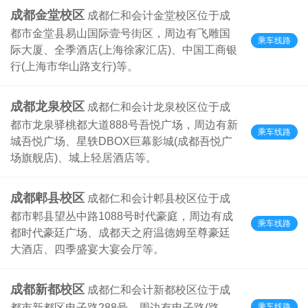
成都金堂校区
成都仁和会计金堂校区位于成
都市金堂县易山国际壹号街区，周边有飞雕国
乘车线路
际大厦、全季酒店(上海徐家汇店)、中国工商银
行(上海市华山路支行)等。
成都龙泉校区
成都仁和会计龙泉校区位于成
都市龙泉驿桃都大道888号吾悦广场，周边有新
乘车线路
城吾悦广场、星轶DBOX巨幕影城(成都吾悦广
场旗舰店)、城上轻居酒店等。
成都郫县校区
成都仁和会计郫县校区位于成
都市郫县望丛中路1088号时代豪庭，周边有成
乘车线路
都时代豪廷广场、成都天之府温德姆至尊豪廷
大酒店、四季盛宴大宴会厅等。
成都新都校区
成都仁和会计新都校区位于成
乘车线路
都市新都区电子路288号，周边有电子路(路