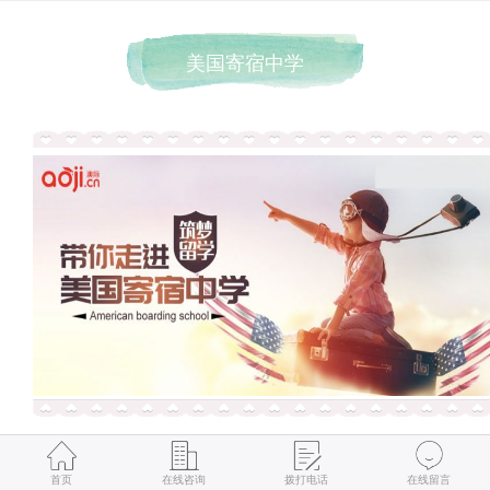
美国寄宿中学
留学低龄化已成大趋势，越来越多家长选择中
学阶段送孩子出国，美国教育资源全球前茅，
首页
在线咨询
拨打电话
在线留言