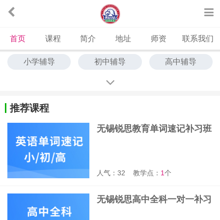
首页
课程
简介
地址
师资
联系我们
小学辅导
初中辅导
高中辅导
中高考冲刺
艺考文化课
单词速记
推荐课程
无锡锐思教育单词速记补习班
人气：32
教学点：
1
个
无锡锐思高中全科一对一补习
班