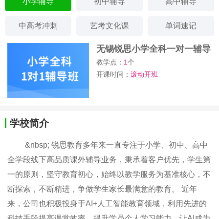
小学辅导
初中辅导
高中辅导
中高考冲刺
艺考文化课
单词速记
无锡锐思小学全科一对一辅导
班
教学点：
1
个
开课时间：
滚动开班
学校简介
&nbsp; 锐思教育多年来一直专注于小学、初中、高中
全学段线下高品质课外辅导业务​，​秉承着客户优先，学生第
一的原则，坚守教育初心，始终以教学服务为基准核心，不
断探索，不断精进，争做学生家长最满意的教育。 近年
来，公司也积极投身于AI+人工智能教育领域，利用先进的
科技手段提高课堂效率、提升学员个人学习能力，让AI成为