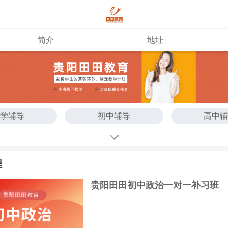
简介
地址
学辅导
初中辅导
高中
考冲刺
高考冲刺
艺考文
程
贵阳田田初中政治一对一补习班