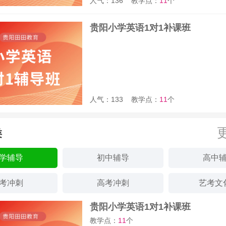
人气：136
教学点：
11
个
贵阳小学英语1对1补课班
人气：133
教学点：
11
个
类
学辅导
初中辅导
高中
考冲刺
高考冲刺
艺考文
贵阳小学英语1对1补课班
教学点：
11
个