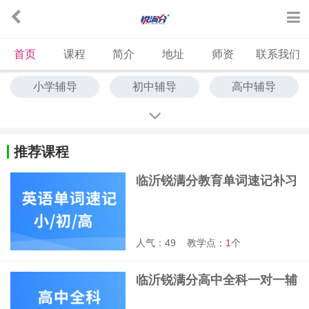
首页
课程
简介
地址
师资
联系我们
小学辅导
初中辅导
高中辅导
中高考冲刺
艺考文化课
中高考全托
单词速记
推荐课程
临沂锐满分教育单词速记补习
班
人气：49
教学点：
1
个
临沂锐满分高中全科一对一辅
导班