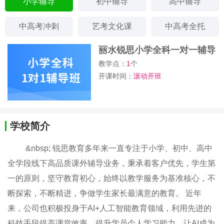
小学辅导
初中辅导
高中辅导
中高考冲刺
艺考文化课
中高考全托
丽水锐思小学全科一对一辅导
班
教学点：
1
个
开课时间：
滚动开班
学校简介
&nbsp; 锐思教育多年来一直专注于小学、初中、高中
全学段线下高品质课外辅导业务​，​秉承着客户优先，学生第
一的原则，坚守教育初心，始终以教学服务为基准核心，不
断探索，不断精进，争做学生家长最满意的教育。 近年
来，公司也积极投身于AI+人工智能教育领域，利用先进的
科技手段提高课堂效率、提升学员个人学习能力，让AI成为