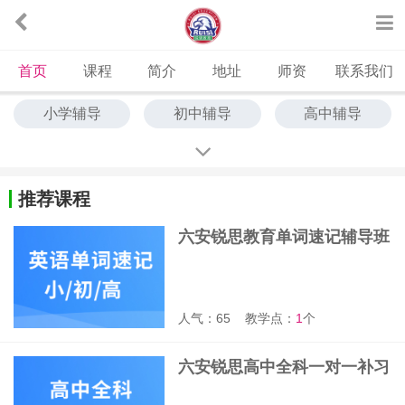
首页
课程
简介
地址
师资
联系我们
小学辅导
初中辅导
高中辅导
中高考冲刺
艺考文化课
单词速记
推荐课程
六安锐思教育单词速记辅导班
人气：65
教学点：
1
个
六安锐思高中全科一对一补习
班