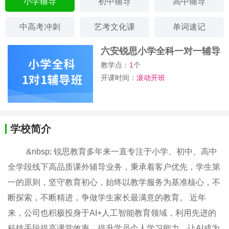
小学辅导
初中辅导
高中辅导
中高考冲刺
艺考文化课
单词速记
六安锐思小学全科一对一辅导
班
教学点：
1
个
开课时间：
滚动开班
学校简介
&nbsp; 锐思教育多年来一直专注于小学、初中、高中
全学段线下高品质课外辅导业务​，​秉承着客户优先，学生第
一的原则，坚守教育初心，始终以教学服务为基准核心，不
断探索，不断精进，争做学生家长最满意的教育。 近年
来，公司也积极投身于AI+人工智能教育领域，利用先进的
科技手段提高课堂效率、提升学员个人学习能力，让AI成为