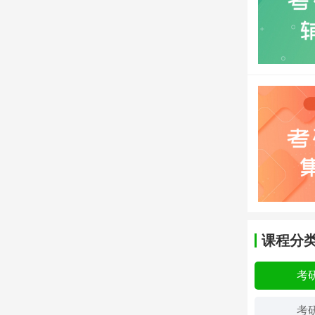
课程分
考
考