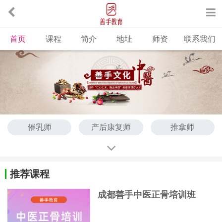
首页
课程
简介
地址
师资
联系我们
催乳师
产后康复师
推拿师
艾灸-针灸
刮痧拔罐
中医理疗
推荐课程
成都善手中医正骨培训班