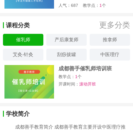
人气：687
教学点：
1
个
更多分类
课程分类
催乳师
产后康复师
推拿师
艾灸-针灸
刮痧拔罐
中医理疗
成都善手催乳师培训班
教学点：
1
个
开课时间：
滚动开班
学校简介
成都善手教育简介 成都善手教育主要开设中医理疗推