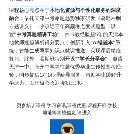
课程核心亮点在于
本地化资源与个性化服务的深度
融合
：依托天津中考命题趋势独家研发《暑期冲刺
专题讲义》，收录近三年高频考点变式题型；设
置
"中考真题精讲工坊"
，由带教经验超5年的天津本
地教师逐题解析得分要点；创新引入
"AI错题本"
系
统，智能生成薄弱知识点微课推送，实现课后精准
复习。此外，暑期班特别开设
"*学长分享会"
，邀请
天津一中、南开中学等往届优秀毕业生传授备考经
验，同步提供1对1心理疏导服务，帮助学生缓解升
学压力，以积极心态迎接初三冲刺。
更多培训课程,学习资讯,课程优惠,课程开班,学校
地址等学校信息,请进入