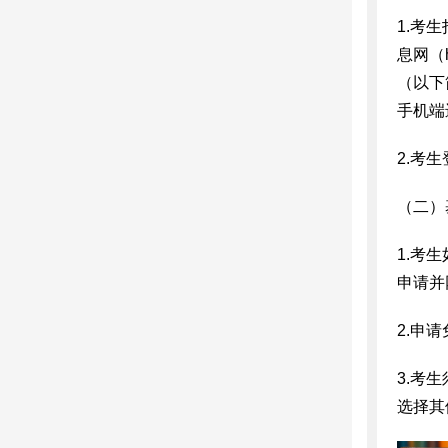
1.考生
息网（h
（以下
手机端
2.考
（二）
1.考
申请并
2.申
3.考
选择其