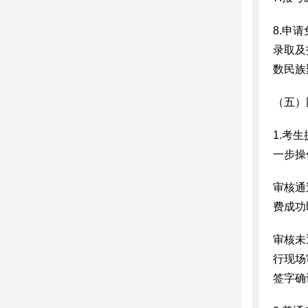
8.申
录取及
数民族
（五）
1.考
一步操
审核通
费成功
审核未
行现场
签字确