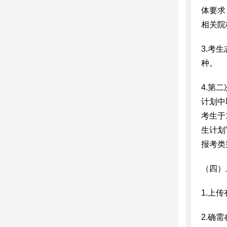
体要求
相关院
3.考
种。
4.第
计划中
考生于
生计划
报考类
（四）
1.上
2.确