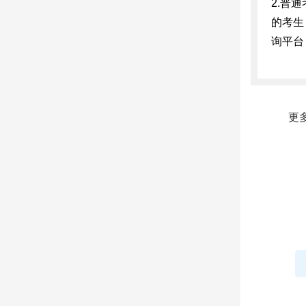
2.普
的考生
询平台（h
更