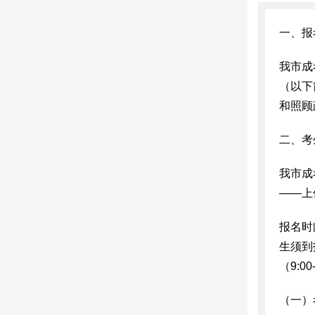
一、报
我市成
（以下
和照顾
二、考
我市成
——上
报名时间
生须到
（9:00
（一）