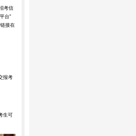
庆招考信
理平台”
站链接在
交报考
。
考生可