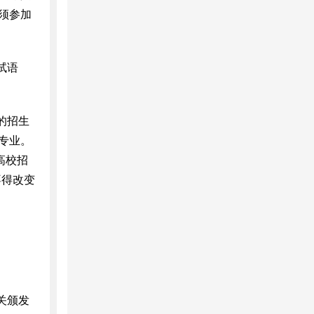
须参加
试语
的招生
专业。
高校招
不得改变
。
关颁发