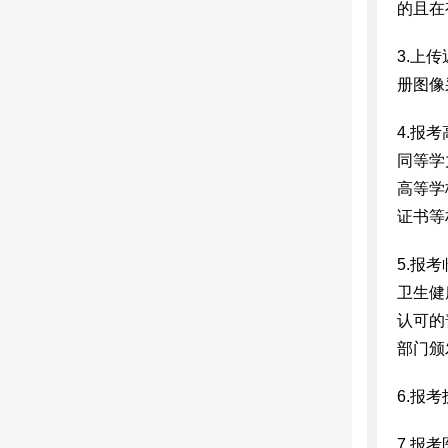
的且在
3.上
册图像
4.报
同等学
高等学
证书等
5.报
卫生健
认可的
部门颁
6.报
7.报