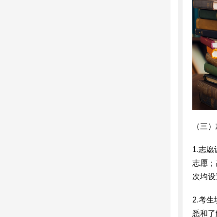
（三）
1.志
志愿；
次均设
2.考
悉和了