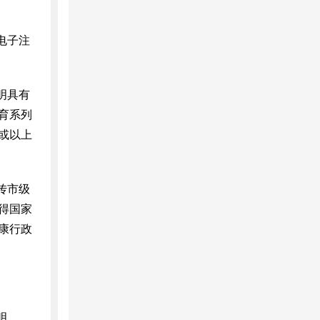
电子注
明具有
育系列
或以上
传市级
得国家
康行政
明。