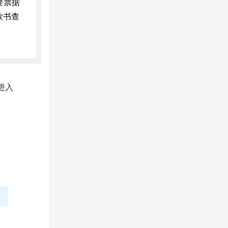
要票据
款书查
进入