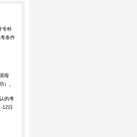
升专科
报考条件
填报
功）。
确认的考
12日