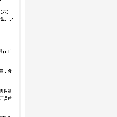
（六）
考生、少
进行下
费，缴
机构进
无误后