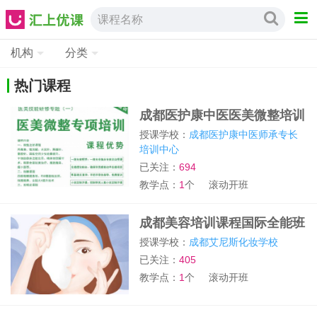
课程名称
机构
分类
热门课程
成都医护康中医医美微整培训
班
授课学校：
成都医护康中医师承专长
培训中心
已关注：
694
教学点：
1
个
滚动开班
成都美容培训课程国际全能班
授课学校：
成都艾尼斯化妆学校
已关注：
405
教学点：
1
个
滚动开班