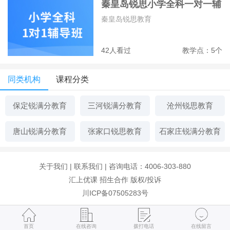
秦皇岛锐思小学全科一对一辅
导班
秦皇岛锐思教育
42人看过
教学点：5个
同类机构
课程分类
保定锐满分教育
三河锐满分教育
沧州锐思教育
唐山锐满分教育
张家口锐思教育
石家庄锐满分教育
关于我们
|
联系我们
| 咨询电话：4006-303-880
汇上优课
招生合作
版权/投诉
川ICP备07505283号
以上信息知识产权归“秦皇岛锐思教育”所有，并对内容的真实性和合
法性负责，如有侵权或投诉，请联系我们处理。
首页
在线咨询
拨打电话
在线留言