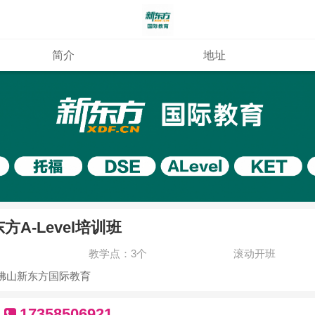
简介
地址
方A-Level培训班
教学点：3个
滚动开班
佛山新东方国际教育
17358506921