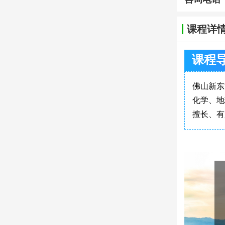
课程详
课程
佛山新东
化学、地
擅长、有