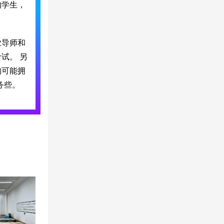
的学生，
业导师和
试。 另
构可能拥
务些。