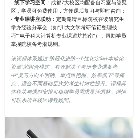
-
线下学习空间
：成都7大校区均配备自习室与答疑
区，学员可免费使用，方便课后复习与即时咨询；
-
专业课讲座联动
：定期邀请目标院校在读研究生
举办经验分享会（如“川大文学考研笔记整理技
巧”“电子科大计算机专业课避坑指南”），帮助学员
掌握院校备考潜规则。
该课程体系通过“阶段化进阶+个性化定制+本地化
资源”的组合模式，有效解决了考研专业课备考
中“复习方向不明确、重点难把握、效率低下”等痛
点，适合不同基础层次的考生针对性提升。课程具
体模块与课时安排可根据学员需求灵活调整，详情
可联系所在校区课程顾问。