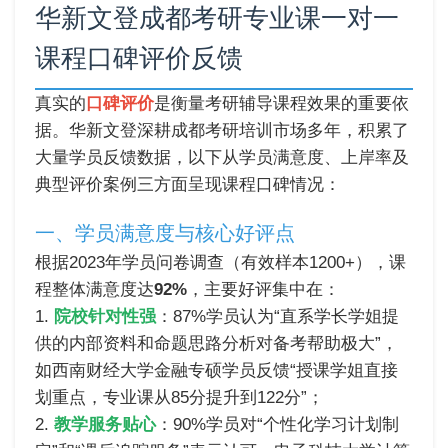
华新文登成都考研专业课一对一
课程口碑评价反馈
真实的
口碑评价
是衡量考研辅导课程效果的重要依
据。华新文登深耕成都考研培训市场多年，积累了
大量学员反馈数据，以下从学员满意度、上岸率及
典型评价案例三方面呈现课程口碑情况：
一、学员满意度与核心好评点
根据2023年学员问卷调查（有效样本1200+），课
程整体满意度达
92%
，主要好评集中在：
1.
院校针对性强
：87%学员认为“直系学长学姐提
供的内部资料和命题思路分析对备考帮助极大”，
如西南财经大学金融专硕学员反馈“授课学姐直接
划重点，专业课从85分提升到122分”；
2.
教学服务贴心
：90%学员对“个性化学习计划制