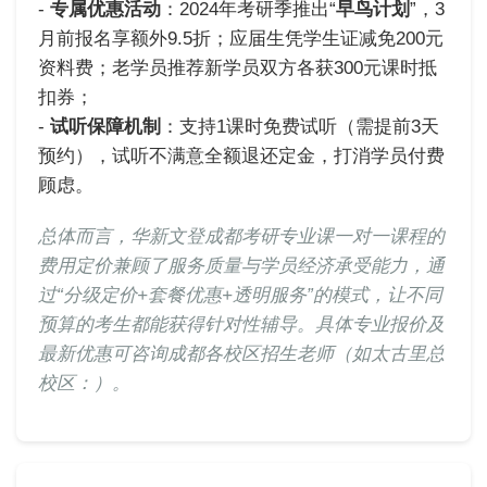
-
专属优惠活动
：2024年考研季推出“
早鸟计划
”，3
月前报名享额外9.5折；应届生凭学生证减免200元
资料费；老学员推荐新学员双方各获300元课时抵
扣券；
-
试听保障机制
：支持1课时免费试听（需提前3天
预约），试听不满意全额退还定金，打消学员付费
顾虑。
总体而言，华新文登成都考研专业课一对一课程的
费用定价兼顾了服务质量与学员经济承受能力，通
过“分级定价+套餐优惠+透明服务”的模式，让不同
预算的考生都能获得针对性辅导。具体专业报价及
最新优惠可咨询成都各校区招生老师（如太古里总
校区：）。