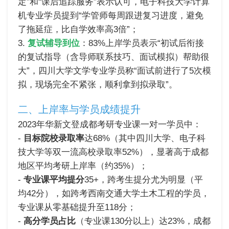
定”和“课后追踪服务”表示认可，电子科技大学计算
机专业学员提到“学管师每周跟进复习进度，避免
了拖延症，比自学效率高3倍”；
3.
复试辅导到位
：83%上岸学员表示“初试后衔接
的复试指导（含导师联系技巧、面试模拟）帮助很
大”，四川大学文学专业学员称“面试前进行了5次模
拟，现场完全不紧张，顺利拿到拟录取”。
二、上岸率与学员成绩提升
2023年华新文登成都考研专业课一对一学员中：
-
目标院校录取率
达68%（其中四川大学、电子科
技大学等双一流高校录取率52%），显著高于成都
地区平均考研上岸率（约35%）；
-
专业课平均提分
35+，跨考生提分尤为明显（平
均42分），如跨考西南交通大学土木工程的学员，
专业课从零基础提升至118分；
-
高分学员占比
（专业课130分以上）达23%，成都