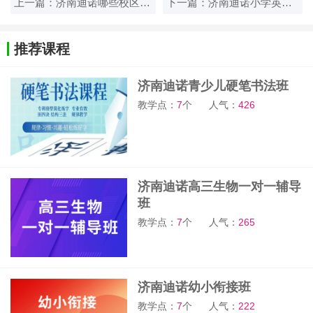
上一篇：济南迪诺哪些校区有小学英语S剑桥体系课程？
下一篇：济南迪诺小学英语S剑桥体系课程招生简章！
推荐课程
济南迪诺青少儿硬笔书法班
教学点：
7
个
人气：
426
济南迪诺高三生物一对一辅导
班
教学点：
7
个
人气：
265
济南迪诺幼小衔接班
教学点：
7
个
人气：
222