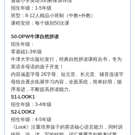
迪诺小学英语S剑桥体系详情
招生年级：1-5年级
班型：8-12人精品小班制（中教+外教）
课程安排：每个级别50次课
S0-OPW牛津自然拼读
招生年级：
零基础1-3年级
牛津大学出版社发行，经典自然拼读课程丛书，专为
英语非母语的孩子开发！
内容涵盖字母 26字母、短元音、长元音、辅音连读字
母组合逐步拓展学习内容，全面系统，简单好用，循
序渐进，不断提高拼读能力。
S1-LOOK1
招生年级：3-4年级
S2-LOOK2
招生年级：4-5年级
《Look》注重培养孩子的英语核心语言能力，同时训
练听、说、读、写的技能。词汇量覆盖剑桥考试要